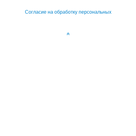
Согласие на обработку персональных
Управление cookies
Мы используем файлы cookie, чтобы обеспечить
наилучшее взаимодействие с сайтом.