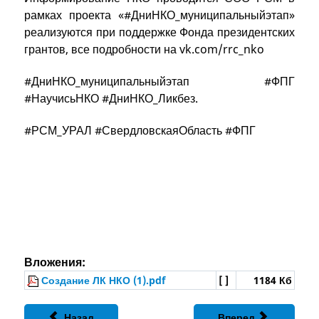
рамках проекта «#ДниНКО_муниципальныйэтап»
реализуются при поддержке Фонда президентских
грантов, все подробности на vk.com/rrc_nko
#ДниНКО_муниципальныйэтап #ФПГ
#НаучисьНКО #ДниНКО_Ликбез.
#РСМ_УРАЛ #СвердловскаяОбласть #ФПГ
Вложения:
Создание ЛК НКО (1).pdf
[ ]
1184 Кб
Назад
Вперед