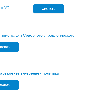
го УО
Скачать
министрации Северного управленческого
качать
артаменте внутренней политики
качать