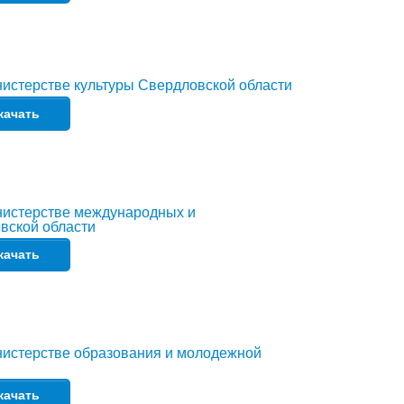
истерстве культуры Свердловской области
качать
нистерстве международных и
вской области
качать
нистерстве образования и молодежной
качать