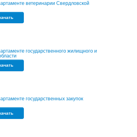
партаменте ветеринарии Свердловской
качать
артаменте государственного жилищного и
области
качать
артаменте государственных закупок
качать