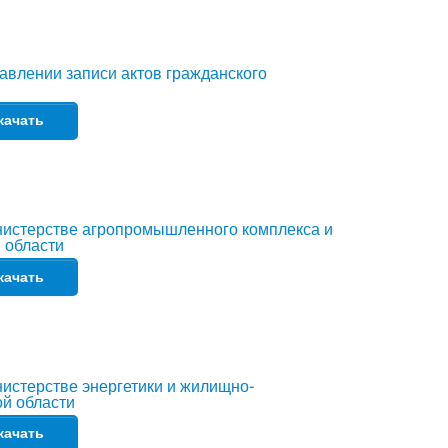
авлении записи актов гражданского
качать
нистерстве агропромышленного комплекса и
 области
качать
истерстве энергетики и жилищно-
й области
качать