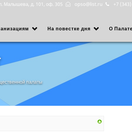
ул. Малышева, д. 101, оф. 305
opso@list.ru
+7 (343)
ганизациям
На повестке дня
О Палат
г
щественной палаты