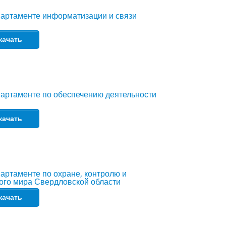
партаменте информатизации и связи
качать
артаменте по обеспечению деятельности
качать
артаменте по охране, контролю и
ого мира Свердловской области
качать