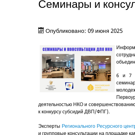
Семинары и консу
Опубликовано: 09 июня 2025
Инфор
сотруд
объедин
6 и 7 
семина
молодеж
Первоу
деятельностью НКО и совершенствованию 
к конкурсу субсидий ДВП/ФПГ).
Эксперты
Регионального Ресурсного цен
и групповые консультации на площадке ка