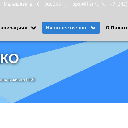
ул. Малышева, д. 101, оф. 305
opso@list.ru
+7 (343)
ганизациям
На повестке дня
О Палат
НКО
иях в жизни НКО