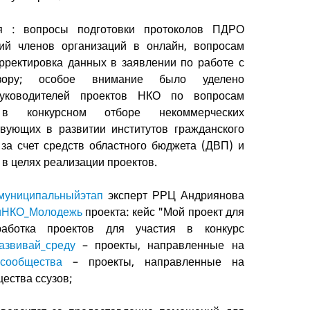
ая : вопросы подготовки протоколов ПДРО
ий членов организаций в онлайн, вопросам
рректировка данных в заявлении по работе с
дзору; особое внимание было уделено
руководителей проектов НКО по вопросам
в конкурсном отборе некоммерческих
твующих в развитии институтов гражданского
за счет средств областного бюджета (ДВП) и
 в целях реализации проектов.
муниципальныйэтап
эксперт РРЦ Андриянова
иНКО_Молодежь
проекта: кейс "Мой проект для
работка проектов для участия в конкурс
азвивай_среду
– проекты, направленные на
_сообщества
– проекты, направленные на
щества ссузов;