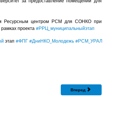
верситет за предоставление помещений для
ым Ресурсным центром РСМ для СОНКО при
в рамках проекта
#РРЦ_муниципальныйэтап
ый
этап
#ФПГ
#ДниНКО_Молодежь
#РСМ_УРАЛ
Вперед